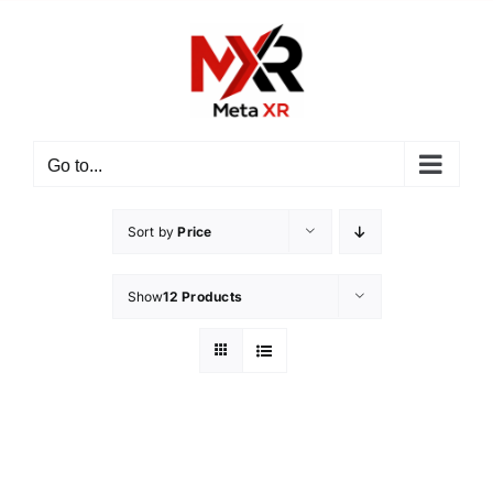
Skip
to
content
Go to...
Sort by
Price
Show
12 Products