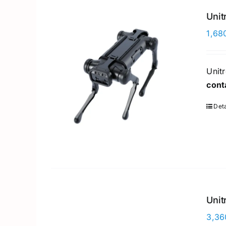
Unit
1,68
Unit
cont
Deta
Unit
3,36