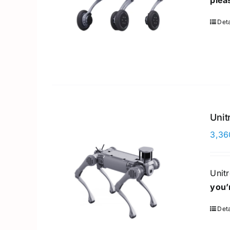
plea
Deta
Unit
3,36
Unit
you’
Deta