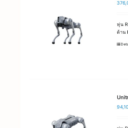
376,
หุ่น
ด้าน
Deta
Unit
94,1