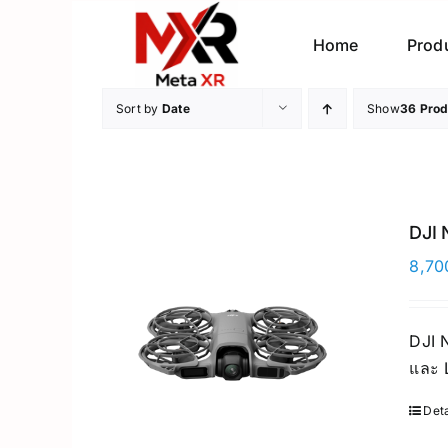
Skip
to
Home
Prod
content
Sort by
Date
Show
36 Prod
DJI 
8,70
DJI 
และ L
Deta