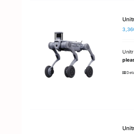
Unit
3,36
Unit
plea
Deta
Unit