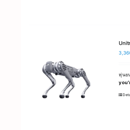
Unit
3,36
หุ่น
you’
Deta