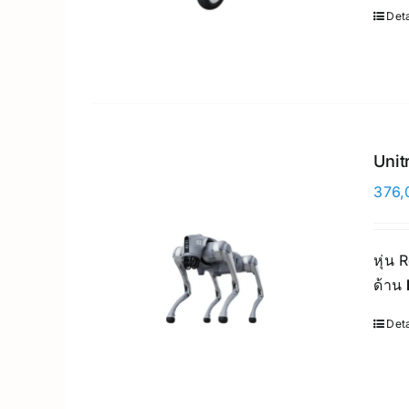
Deta
Unit
376,
หุ่น
ด้าน
Deta