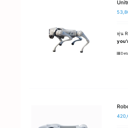
Unit
53,8
หุ่น 
you’
Deta
Rob
420,