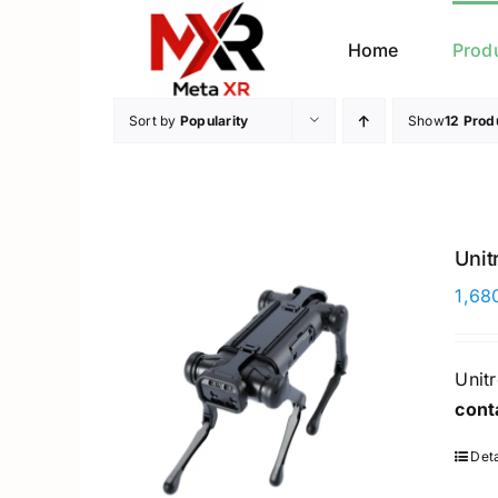
Skip
to
Home
Prod
content
Sort by
Popularity
Show
12 Prod
Unit
1,68
Unit
cont
Deta