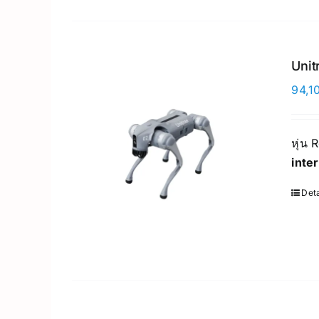
Unit
94,1
หุ่น 
inte
Deta