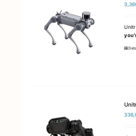
3,36
Unit
you’
Deta
Unit
336,