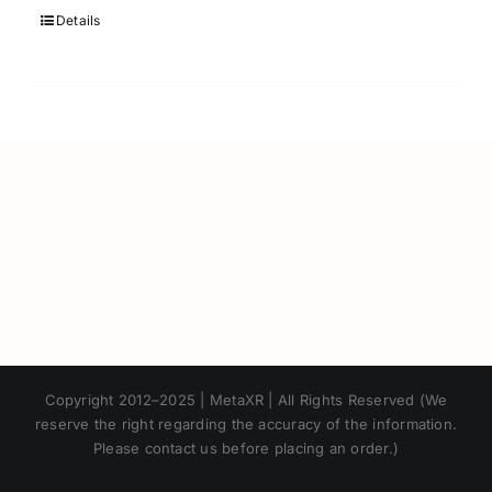
Details
Japanese
Copyright 2012–2025 | MetaXR | All Rights Reserved (We
Korean
reserve the right regarding the accuracy of the information.
Please contact us before placing an order.)
Chinese
Thai