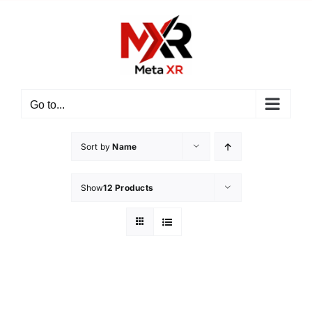
Skip
to
content
Go to...
Sort by
Name
Show
12 Products