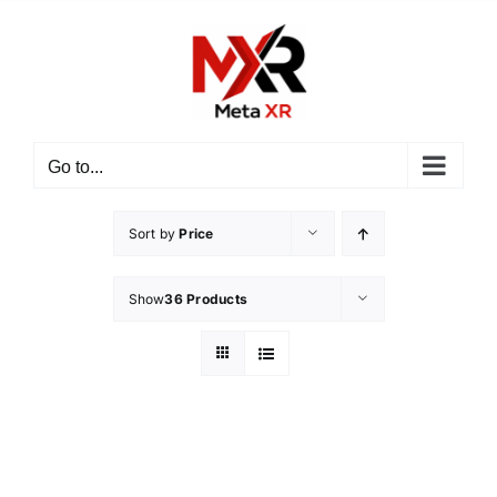
Skip
to
content
Go to...
Sort by
Price
Show
36 Products