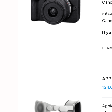
Cano
กล้อง
Cano
If y
Deta
APPL
124,
Apple