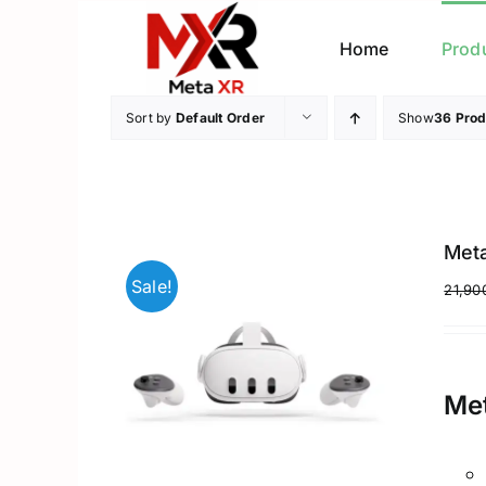
Skip
to
Home
Prod
content
Sort by
Default Order
Show
36 Prod
Meta
Sale!
21,90
Met