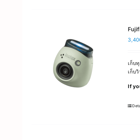
Fuji
3,40
เก็บท
เก็บว
If y
Deta