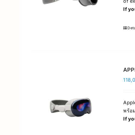
of ex
If y
Deta
APPL
118,
Apple
พร้อม
If y