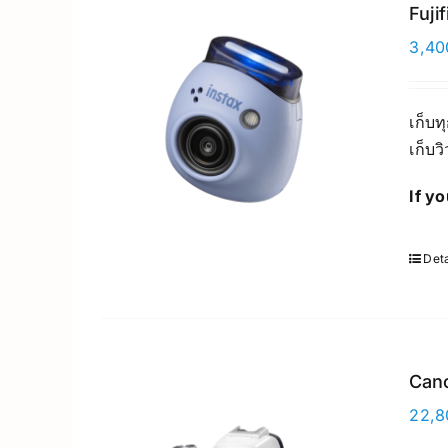
Fuji
3,40
เก็บท
เก็บว
If y
Deta
Cano
22,8