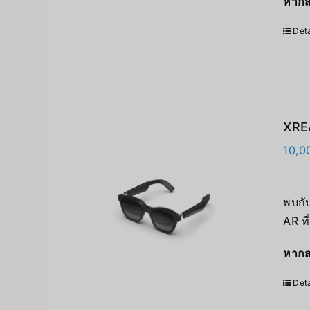
หากส
Deta
XREA
10,0
พบกับ
AR ที
หากส
Deta