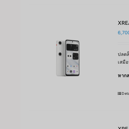
XREA
6,70
ปลดล
เสมื
หากส
Deta
XRE