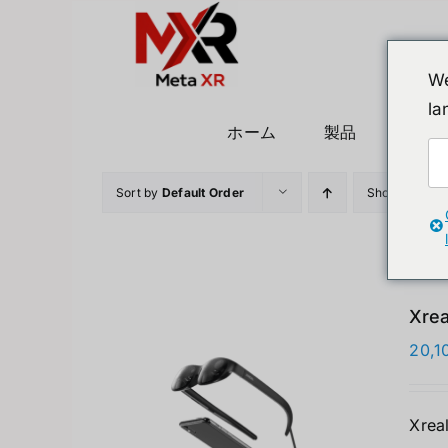
Skip
to
content
We
la
ホーム
製品
ヒュ
Sort by
Default Order
Show
36 Prod
Xrea
20,1
Xreal