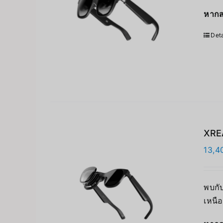
หากส
Deta
XREA
13,4
พบกั
เหนือ