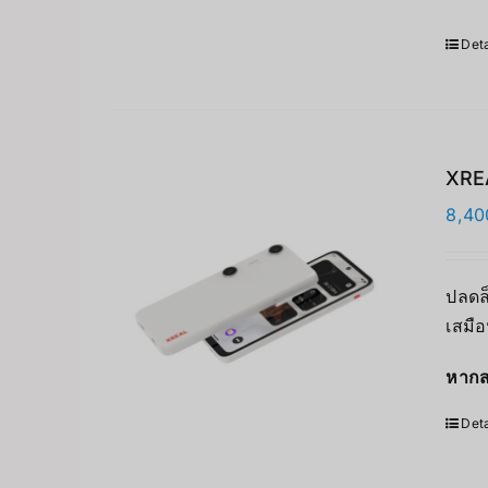
Deta
XREA
8,40
ปลดล
เสมื
หากส
Deta