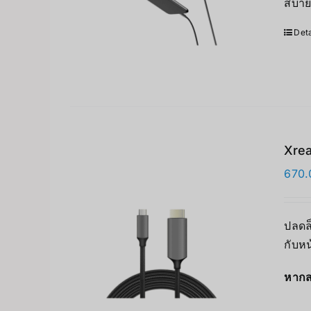
สบาย
Deta
Xrea
670.
ปลดล
กับห
หากส