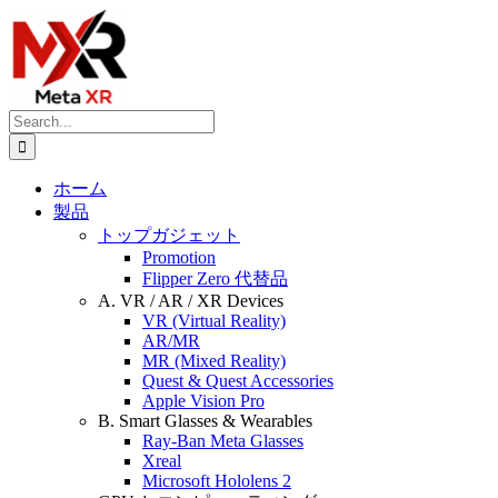
Skip
to
content
Search
for:
ホーム
製品
トップガジェット
Promotion
Flipper Zero 代替品
A. VR / AR / XR Devices
VR (Virtual Reality)
AR/MR
MR (Mixed Reality)
Quest & Quest Accessories
Apple Vision Pro
B. Smart Glasses & Wearables
Ray-Ban Meta Glasses
Xreal
Microsoft Hololens 2