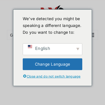
Skip
to
content
We've detected you might be
speaking a different language.
Do you want to change to:
Go to...
English
Sort by
Date
Show
24 Products
Change Language
Close and do not switch language