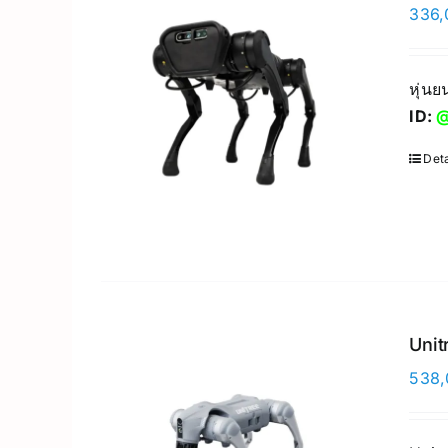
336,
หุ่น
ID:
@
Deta
Unit
538,