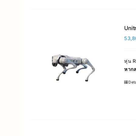
Unit
53,8
หุ่น 
หากส
Deta