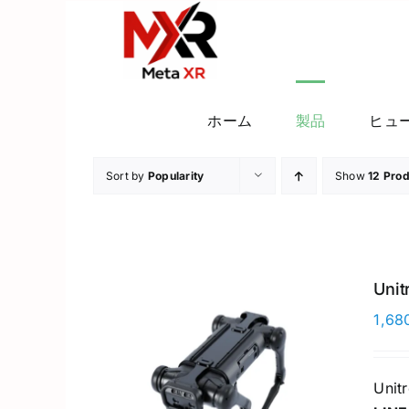
Skip
to
content
ホーム
製品
ヒュ
Sort by
Popularity
Show
12 Pro
Unit
1,68
Unit