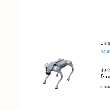
Unit
94,1
หุ่น 
โปรด
Deta