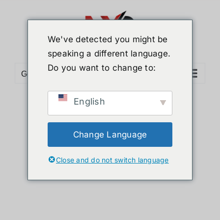
Skip
to
content
We've detected you might be
speaking a different language.
Do you want to change to:
Go to...
English
Sort by
Default Order
Show
12 Products
Change Language
Close and do not switch language