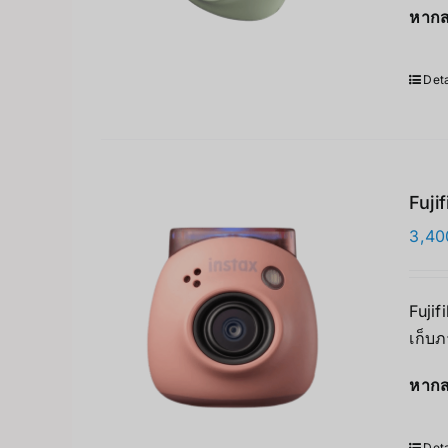
หากส
Deta
Fuji
3,40
Fujif
เก็บภ
หากส
Deta