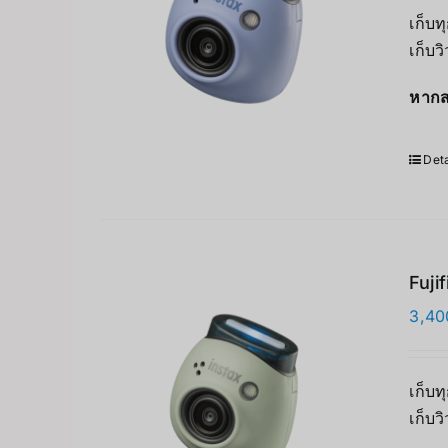
เก็บท
เก็บว
หากส
Deta
Fuji
3,40
เก็บท
เก็บว