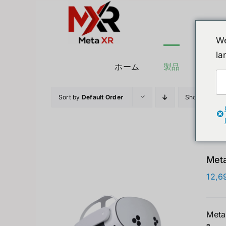
Skip
to
content
We
la
ホーム
製品
ヒュ
Sort by
Default Order
Show
36 Prod
Meta
12,6
Meta 