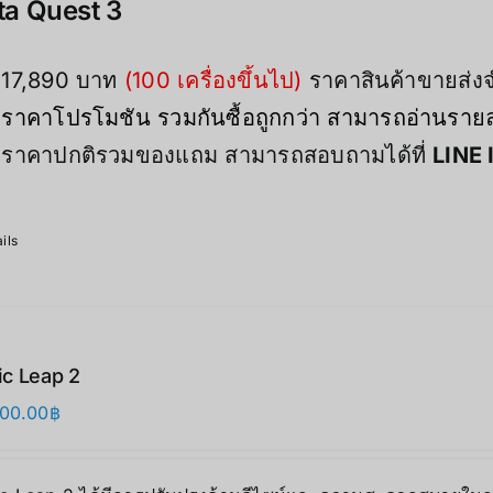
a Quest 3
は
格
21,900.00฿
は
で
17,890.00฿
17,890 บาท
(100 เครื่องขึ้นไป)
ราคาสินค้าขายส่
し
で
ราคาโปรโมชัน รวมกันซื้อถูกกว่า สามารถอ่านรายละ
た。
す。
ราคาปกติรวมของแถม สามารถสอบถามได้ที่
LINE 
ils
c Leap 2
000.00
฿