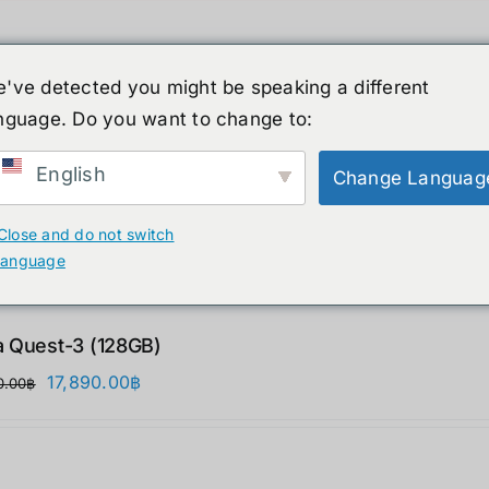
've detected you might be speaking a different
nguage. Do you want to change to:
ーマノイド
ニュース
サービス
ショップ
English
Change Languag
ucts
Close and do not switch
language
 Quest-3 (128GB)
元
現
17,890.00
฿
0.00
฿
の
在
価
の
格
価