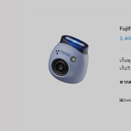
Fuji
3,40
เก็บท
เก็บว
หากส
Deta