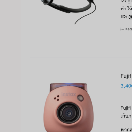
Magi
ทำให
ID:
@
Deta
Fuji
3,40
Fujif
เก็บภ
หากส