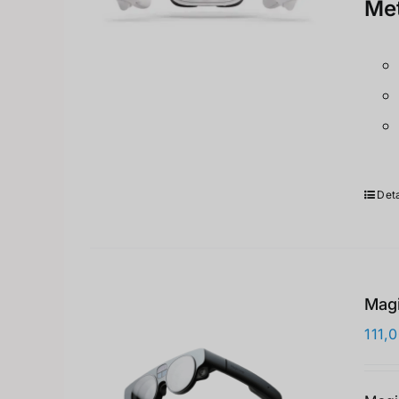
Met
Deta
Magi
111,