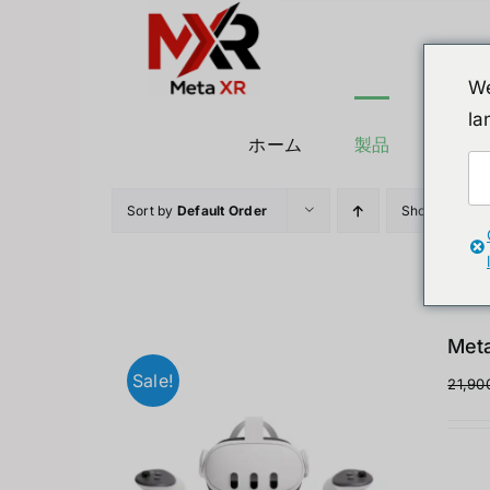
Skip
to
content
We
la
ホーム
製品
ヒュ
Sort by
Default Order
Show
36 Prod
Meta
Sale!
21,90