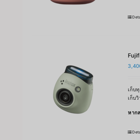
Deta
Fuji
3,40
เก็บท
เก็บว
หากส
Deta