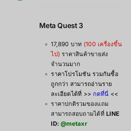
の
在
価
の
格
価
Meta Quest 3
は
格
21,900.00฿
は
で
17,890.00฿
17,890 บาท
(100 เครื่องขึ้น
し
で
ไป)
ราคาสินค้าขายส่ง
た。
す。
จำนวนมาก
ราคาโปรโมชัน รวมกันซื้อ
ถูกกว่า สามารถอ่านราย
ละเอียดได้ที่ >>
กดที่นี่
<<
ราคาปกติรวมของแถม
สามารถสอบถามได้ที่
LINE
ID:
@metaxr