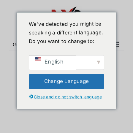
Skip
to
content
We've detected you might be
speaking a different language.
Do you want to change to:
Go to...
English
Sort by
Date
Show
12 Products
Change Language
Close and do not switch language