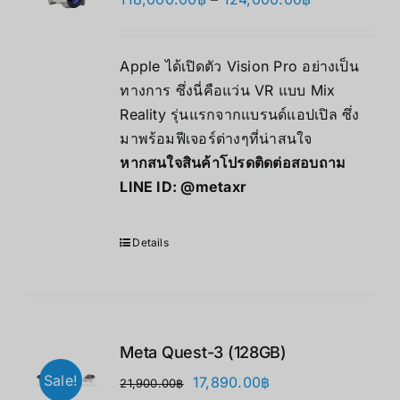
格
帯:
Apple ได้เปิดตัว Vision Pro อย่างเป็น
118,000.00฿
ทางการ ซึ่งนี่คือแว่น VR แบบ Mix
–
Reality รุ่นแรกจากแบรนด์แอปเปิล ซึ่ง
124,000.00฿
มาพร้อมฟีเจอร์ต่างๆที่น่าสนใจ
หากสนใจสินค้าโปรดติดต่อสอบถาม
LINE ID:
@metaxr
Details
Meta Quest-3 (128GB)
Sale!
元
現
17,890.00
฿
21,900.00
฿