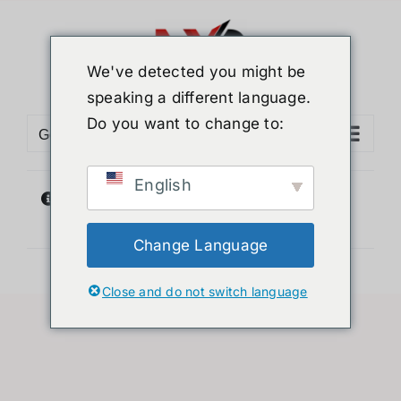
Skip
to
content
We've detected you might be
speaking a different language.
Do you want to change to:
Go to...
English
選択に一致する商品が見つかりませんでし
た。
Change Language
Close and do not switch language