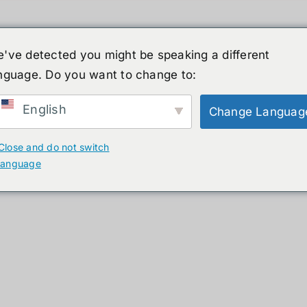
've detected you might be speaking a different
nguage. Do you want to change to:
ーマノイド
ニュース
サービス
ショップ
English
Change Languag
ucts
Close and do not switch
language