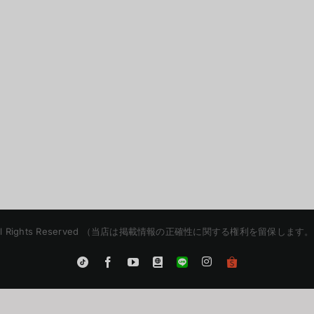
etaXR | All Rights Reserved （当店は掲載情報の正確性に関する権利
Instagram
Tiktok
Facebook
YouTube
Blogger
LINE
Shopee
App