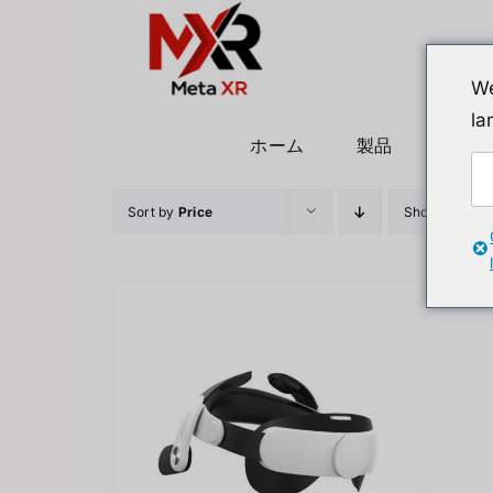
Skip
to
content
We
la
ホーム
製品
ヒュ
Sort by
Price
Show
36 Prod