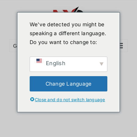
Skip
to
content
We've detected you might be
speaking a different language.
Do you want to change to:
Go to...
English
Sort by
Default Order
Show
24 Products
Change Language
Close and do not switch language