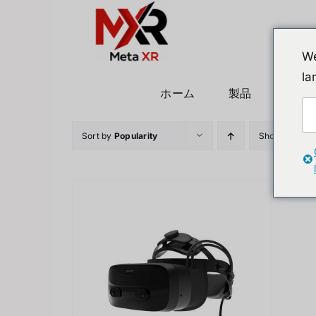
Skip
to
content
We
la
ホーム
製品
ヒュ
Sort by
Popularity
Show
24 Prod