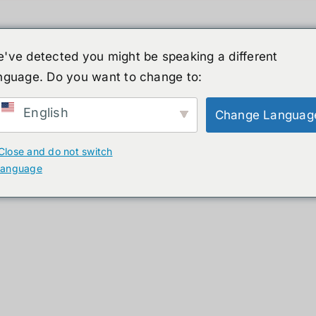
've detected you might be speaking a different
nguage. Do you want to change to:
ーマノイド
ニュース
サービス
ショップ
English
Change Languag
ucts
Close and do not switch
language