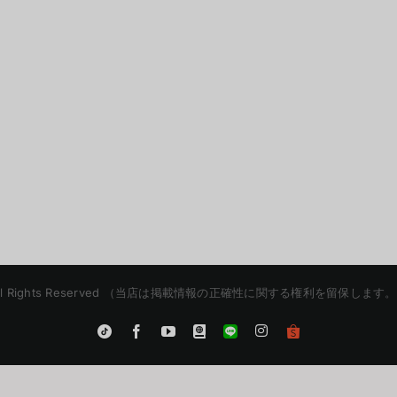
etaXR | All Rights Reserved （当店は掲載情報の正確性に関する権利
Instagram
Tiktok
Facebook
YouTube
Blogger
LINE
Shopee
App