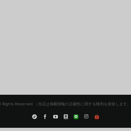
etaXR | All Rights Reserved （当店は掲載情報の正確性に関する権利
Instagram
Tiktok
Facebook
YouTube
Blogger
LINE
Shopee
App