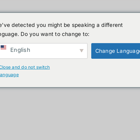
've detected you might be speaking a different
nguage. Do you want to change to:
ーマノイド
ニュース
サービス
ショップ
English
Change Languag
ucts
Close and do not switch
language