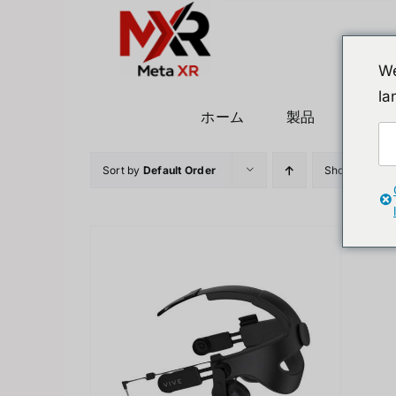
Skip
to
content
We
la
ホーム
製品
ヒュ
Sort by
Default Order
Show
12 Prod