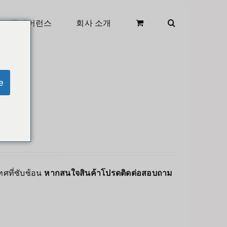
클리어런스
회사 소개
e
ทศที่ซับซ้อน
หากสนใจสินค้าโปรดติดต่อสอบถาม