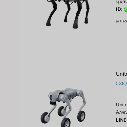
หุ่น
ID:
@
Deta
Unit
538,
Unit
ติกขน
LINE