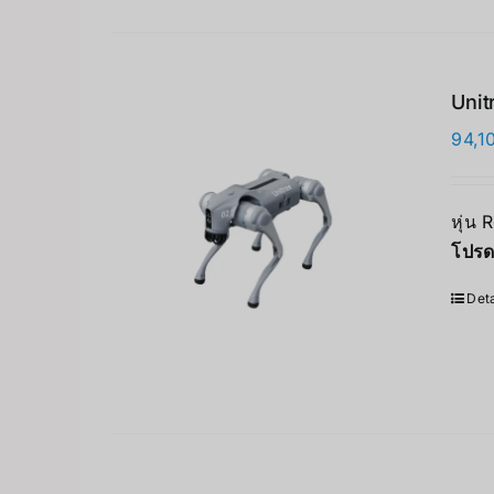
Unit
94,1
หุ่น 
โปรด
Deta