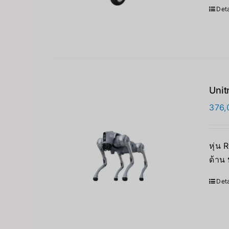
Deta
Unit
376,
หุ่น
ด้าน
Deta