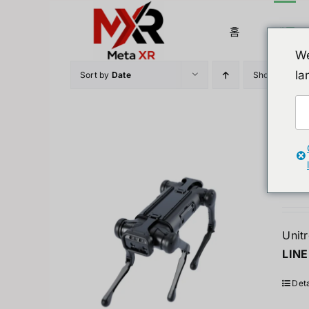
Skip
to
홈
제품
content
We
la
Sort by
Date
Show
24 Prod
Unit
1,68
Unit
LINE
Deta