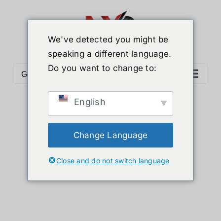
Skip
to
content
We've detected you might be
speaking a different language.
Do you want to change to:
Go to...
English
Sort by
Default Order
Show
24 Products
Change Language
Close and do not switch language