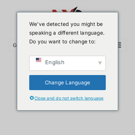
Skip
to
content
We've detected you might be
speaking a different language.
Do you want to change to:
Go to...
English
Sort by
Default Order
Show
36 Products
Change Language
Close and do not switch language