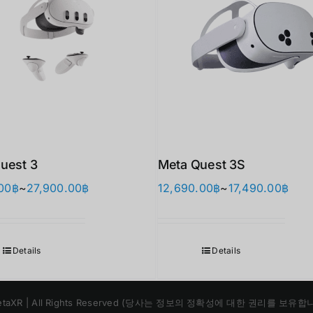
uest 3
Meta Quest 3S
가
가
00
฿
~
27,900.00
฿
12,690.00
฿
~
17,490.00
฿
격
격
범
범
위:
위:
Details
Details
,000.00฿
17,890.00฿~27,900.00฿
12,6
 | MetaXR | All Rights Reserved (당사는 정보의 정확성에 대한 권리를 보