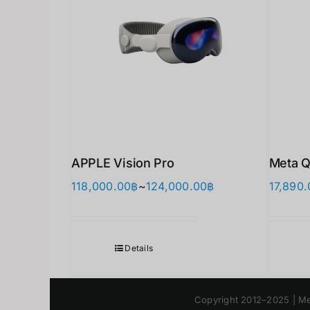
APPLE Vision Pro
Meta Q
가
118,000.00
฿
~
124,000.00
฿
17,890.
격
범
위:
Details
118,000.00฿~124
Copyright 2012–2025