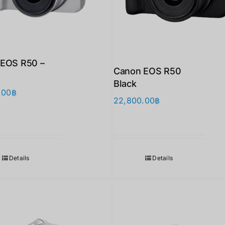
EOS R50 –
Canon EOS R50
Black
.00
฿
22,800.00
฿
Details
Details