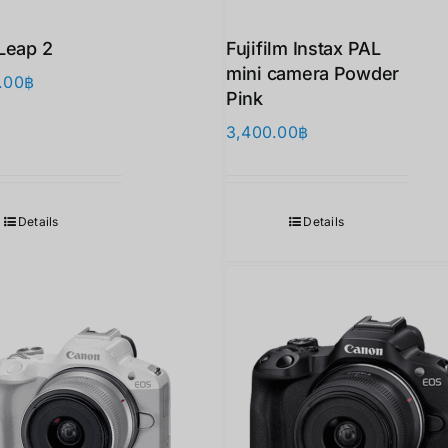
Leap 2
Fujifilm Instax PAL
mini camera Powder
.00
฿
Pink
3,400.00
฿
Details
Details