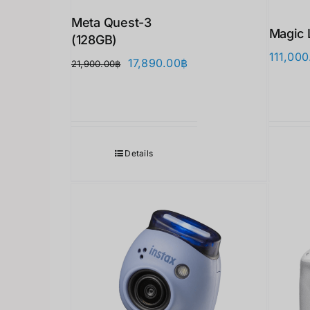
Meta Quest-3
Magic 
(128GB)
111,000
원
현
17,890.00
฿
21,900.00
฿
래
재
가
가
격:
격:
21,900.00฿.
17,890.00฿.
Details