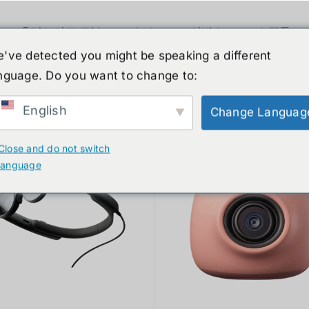
휴머노이드 로봇
뉴스
서비스
쇼핑몰
've detected you might be speaking a different
nguage. Do you want to change to:
ucts
English
Change Languag
Close and do not switch
language