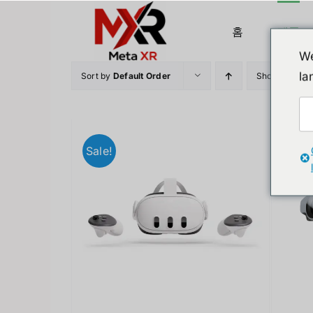
Skip
to
홈
제품
content
We
la
Sort by
Default Order
Show
36 Prod
Sale!