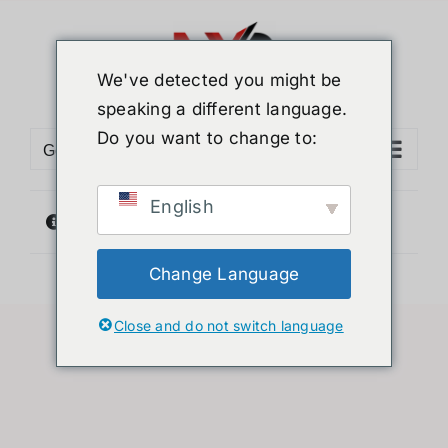
Skip
to
content
We've detected you might be
speaking a different language.
Do you want to change to:
Go to...
English
선택과 일치하는 상품이 없습니다.
Change Language
Close and do not switch language