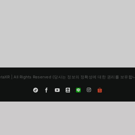
 | MetaXR | All Rights Reserved (당사는 정보의 정확성에 대한 권리를 보
Instagram
Tiktok
Facebook
YouTube
Blogger
LINE
Shopee
App