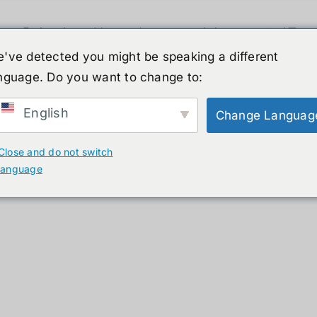
휴머노이드 로봇
뉴스
서비스
쇼핑몰
've detected you might be speaking a different
nguage. Do you want to change to:
ucts
English
Change Languag
Close and do not switch
language