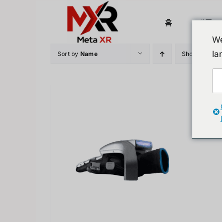
Skip
to
홈
제품
content
We
la
Sort by
Name
Show
12 Prod