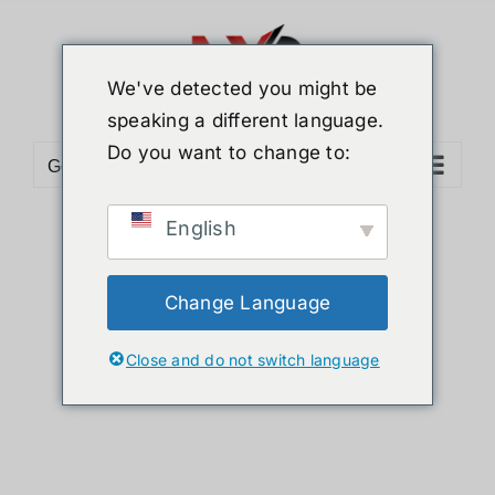
Skip
to
content
We've detected you might be
speaking a different language.
Do you want to change to:
Go to...
English
Sort by
Default Order
Show
36 Products
Change Language
Close and do not switch language