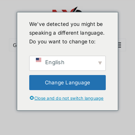
Skip
to
content
We've detected you might be
speaking a different language.
Do you want to change to:
Go to...
English
Sort by
Date
Show
12 Products
Change Language
Close and do not switch language