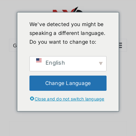
ข้าม
ไป
ยัง
We've detected you might be
เนื้อหา
speaking a different language.
Do you want to change to:
Go to...
English
Sort by
Default Order
Show
12 Products
Change Language
Close and do not switch language