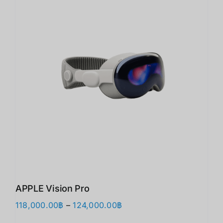
APPLE Vision Pro
Price
118,000.00
฿
–
124,000.00
฿
range: