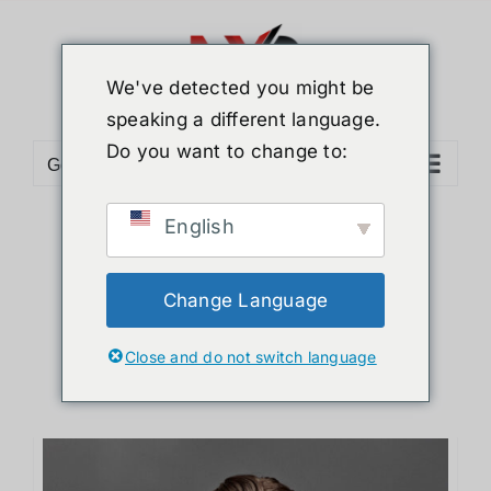
ข้าม
ไป
ยัง
We've detected you might be
เนื้อหา
speaking a different language.
Do you want to change to:
Go to...
English
Sort by
Default Order
Show
36 Products
Change Language
Close and do not switch language