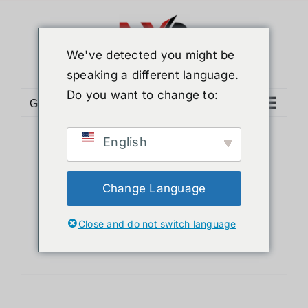
ข้าม
ไป
ยัง
We've detected you might be
เนื้อหา
speaking a different language.
Do you want to change to:
Go to...
English
Sort by
Popularity
Show
36 Products
Change Language
Close and do not switch language