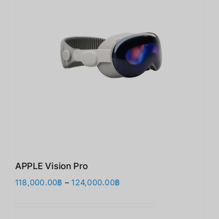
APPLE Vision Pro
Price
118,000.00
฿
–
124,000.00
฿
range:
118,000.00฿