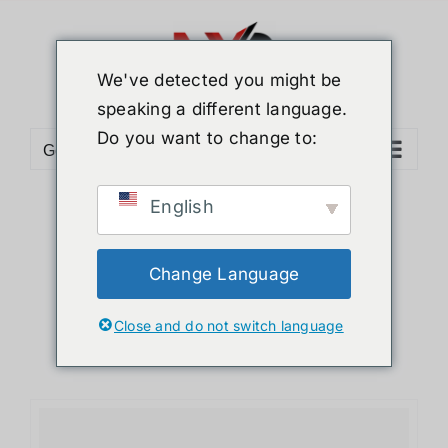
ข้าม
ไป
ยัง
We've detected you might be
เนื้อหา
speaking a different language.
Do you want to change to:
Go to...
English
Sort by
Popularity
Show
36 Products
Change Language
Close and do not switch language