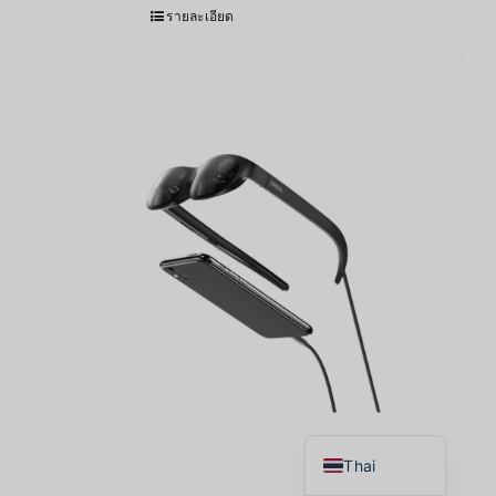
through
รายละเอียด
124,000.00฿
Japanese
Korean
Chinese
English
Thai