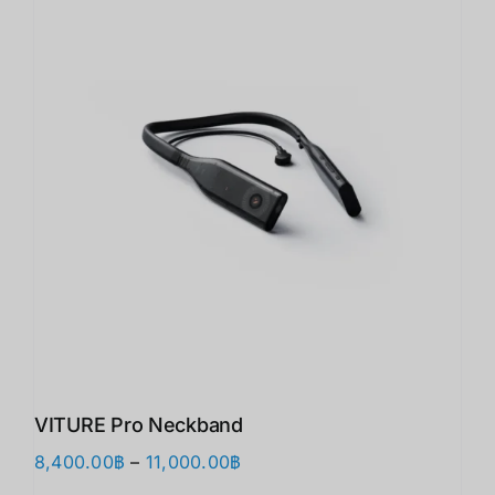
VITURE Pro Neckband
Price
8,400.00
฿
–
11,000.00
฿
range: