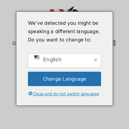
ข้าม
ไป
ยัง
We've detected you might be
เนื้อหา
speaking a different language.
Do you want to change to:
Go to...
English
Sort by
Popularity
Show
36 Products
Change Language
Close and do not switch language