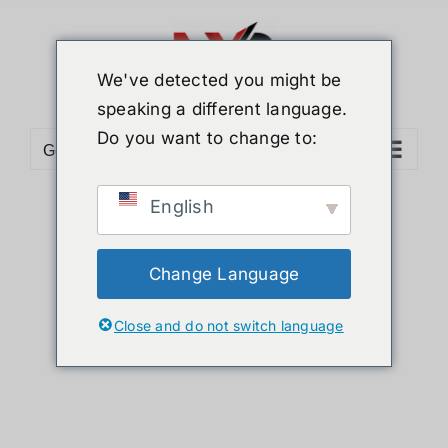
ข้าม
ไป
ยัง
We've detected you might be
เนื้อหา
speaking a different language.
Do you want to change to:
Go to...
English
Sort by
Date
Show
12 Products
Change Language
Close and do not switch language