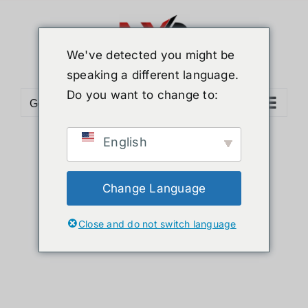
ข้าม
ไป
ยัง
We've detected you might be
เนื้อหา
speaking a different language.
Do you want to change to:
Go to...
English
Sort by
Price
Show
12 Products
Change Language
Close and do not switch language