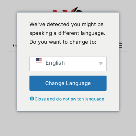
ข้าม
ไป
ยัง
We've detected you might be
เนื้อหา
speaking a different language.
Do you want to change to:
Go to...
English
Sort by
Date
Show
12 Products
Change Language
Close and do not switch language