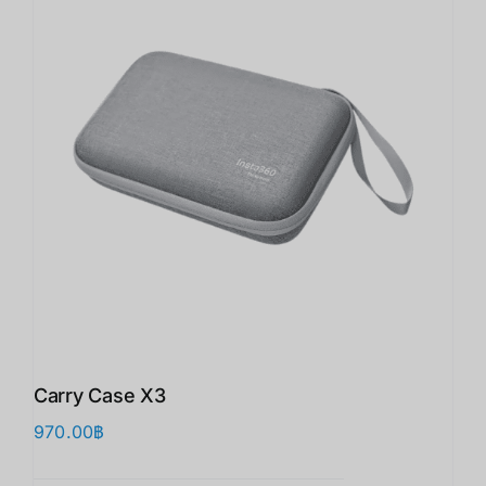
Carry Case X3
970.00
฿