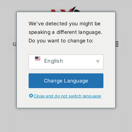
ข้าม
ไป
ยัง
We've detected you might be
เนื้อหา
speaking a different language.
Do you want to change to:
Go to...
English
Sort by
Date
Show
12 Products
Change Language
Close and do not switch language