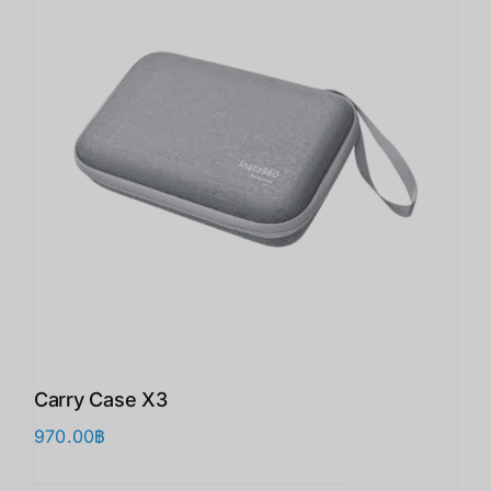
Carry Case X3
970.00
฿