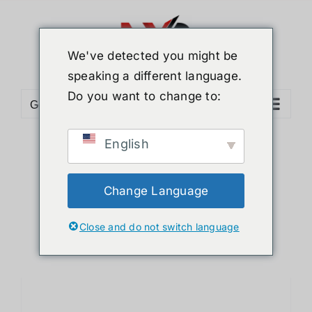
ข้าม
ไป
ยัง
We've detected you might be
เนื้อหา
speaking a different language.
Do you want to change to:
Go to...
English
Sort by
Date
Show
24 Products
Change Language
Close and do not switch language