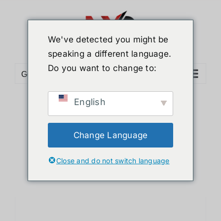
ข้าม
ไป
ยัง
We've detected you might be
เนื้อหา
speaking a different language.
Do you want to change to:
Go to...
English
Sort by
Name
Show
12 Products
Change Language
Close and do not switch language