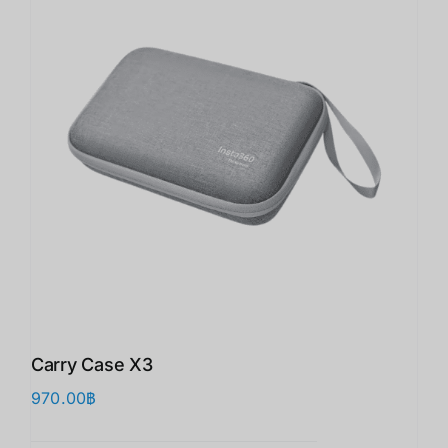
Carry Case X3
970.00
฿