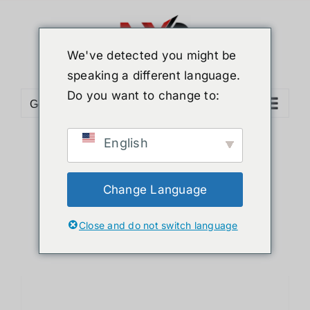
ข้าม
ไป
ยัง
We've detected you might be
เนื้อหา
speaking a different language.
Do you want to change to:
Go to...
English
Sort by
Popularity
Show
12 Products
Change Language
Close and do not switch language