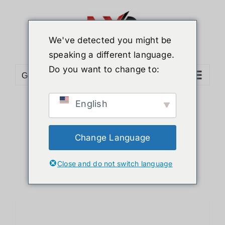
ข้าม
ไป
ยัง
We've detected you might be
เนื้อหา
speaking a different language.
Do you want to change to:
Go to...
English
Sort by
Price
Show
36 Products
Change Language
Close and do not switch language