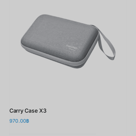
Carry Case X3
970.00
฿