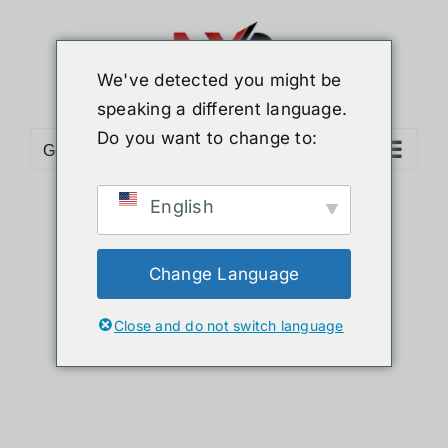
ข้าม
ไป
ยัง
We've detected you might be
เนื้อหา
speaking a different language.
Do you want to change to:
Go to...
English
Sort by
Price
Show
12 Products
Change Language
Close and do not switch language