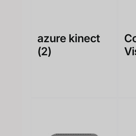
azure kinect
C
(2)
Vi