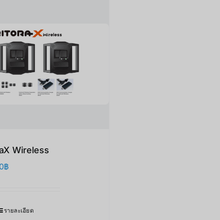
raX Wireless
0
฿
รายละเอียด