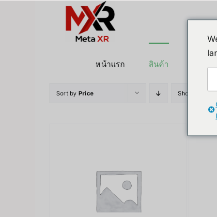
ข้าม
ไป
ยัง
We
เนื้อหา
la
หน้าแรก
สินค้า
หุ่นยนต
Sort by
Price
Show
12 Pro