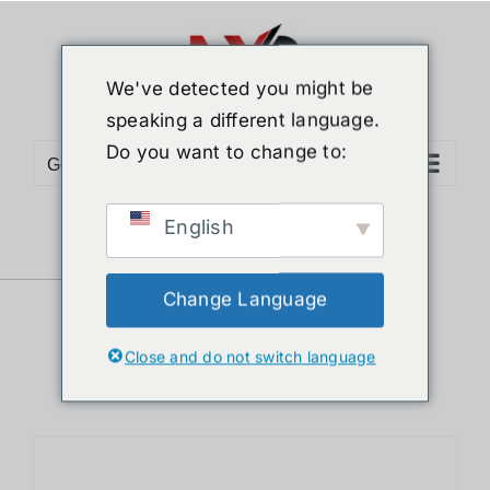
ข้าม
ไป
ยัง
We've detected you might be
เนื้อหา
speaking a different language.
Do you want to change to:
Go to...
English
Sort by
Price
Show
12 Products
Change Language
Close and do not switch language