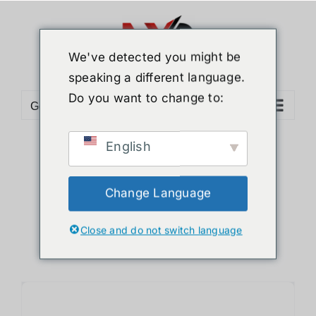
ข้าม
ไป
ยัง
We've detected you might be
เนื้อหา
speaking a different language.
Do you want to change to:
Go to...
English
Sort by
Price
Show
12 Products
Change Language
Close and do not switch language