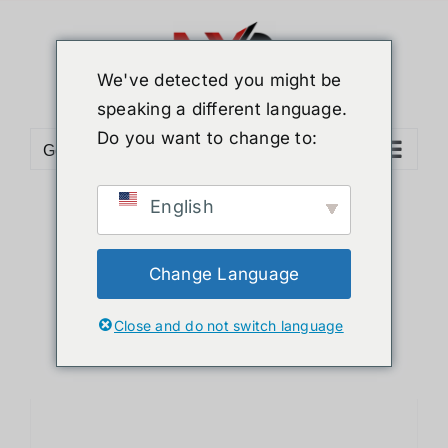
ข้าม
ไป
ยัง
We've detected you might be
เนื้อหา
speaking a different language.
Do you want to change to:
Go to...
English
Sort by
Price
Show
36 Products
Change Language
Close and do not switch language