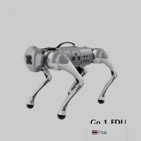
Japanese
Korean
Chinese
English
Thai