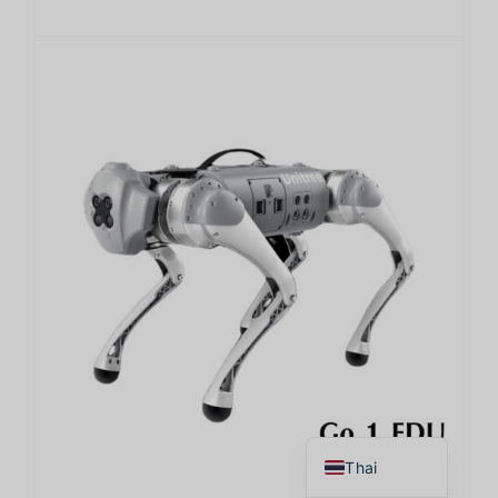
Japanese
Korean
Chinese
English
Thai