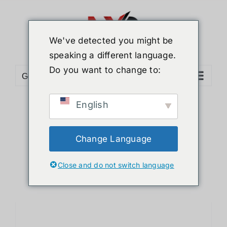
ข้าม
ไป
ยัง
We've detected you might be
เนื้อหา
speaking a different language.
Do you want to change to:
Go to...
English
Sort by
Popularity
Show
36 Products
Change Language
Close and do not switch language