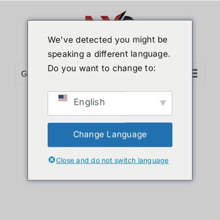
ข้าม
ไป
ยัง
We've detected you might be
เนื้อหา
speaking a different language.
Do you want to change to:
Go to...
English
Sort by
Date
Show
36 Products
Change Language
Close and do not switch language