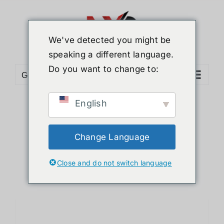
ข้าม
ไป
ยัง
We've detected you might be
เนื้อหา
speaking a different language.
Do you want to change to:
Go to...
English
Sort by
Date
Show
12 Products
Change Language
Close and do not switch language