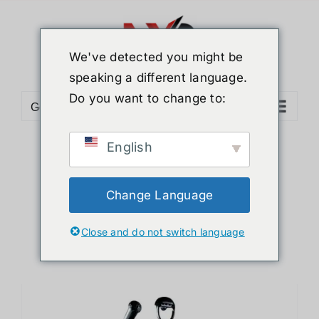
ข้าม
ไป
ยัง
We've detected you might be
เนื้อหา
speaking a different language.
Do you want to change to:
Go to...
English
Sort by
Popularity
Show
12 Products
Change Language
Close and do not switch language